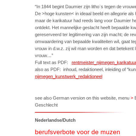
“In 1844 begint Daumier zijn litho`s tegen de vrou
De >hoge kunsten< in ideaal beeld en allegorie als
maar de karikatuur had reeds lang voor Daumier het
ontdekt. Het mannelijke geslacht heeft bepaalde kwa
gereserveerd ter legitimering van zijn macht; de re
omwaardering van bepaalde kwaliteiten wil, gaat teg
vrouw in d.w.z. zij wil man worden en dat betekent l
vrouw…”
Full text as PDF:
rentmeister_nijmegen_karikatuu
also as PDF: inhoud, redaktioneel, inleiding of “
nijmegen_kunstwerk_redaktioneel
see also German version on this website, menu
>
Geschlecht
Nederlandse/Dutch
berufsverbote voor de muzen