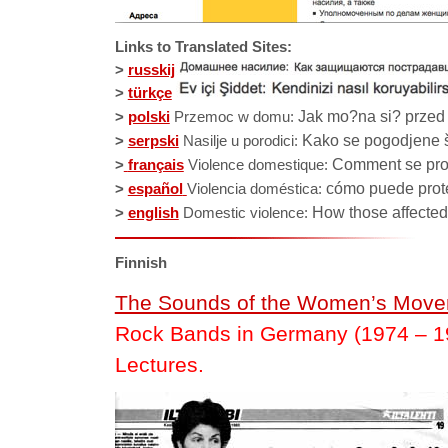
Links to Translated Sites:
>
russkij
>
türkçe
Jak mo?na si? przed 
>
polski
Przemoc w domu:
Kako se pogodjene š
>
serpski
Nasilje u porodici:
Comment se pro
>
français
Violence domestique:
cómo puede prote
>
español
Violencia doméstica:
How those affected
>
english
Domestic violence:
Finnish
The Sounds of the Women’s Mov
Rock Bands in Germany (1974 – 19
Lectures.