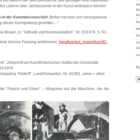
fast alles in der Welt befindliche, alle geistigen und materiellen
Ne
des Lebens über Jahrtausende in der Kunst verkörpern können
Ma
Mü
eu in der Kunstwissenschaft.
Bisher hat man sich vorzugsweise
Mu
g dieser Kunstgattung gestritten…”
We
die Musen, in: “Ästhetik und Kommunikation”, Nr. 25/1976, S. 93.
En
iese kürzere Fassung weiterlesen:
berufsverbot_musenKurz92-
Ot
Da
zu
k”, Zeitschrift am Kunsthistorischen Institut der Universität
Ro
 15/1979
skapling Tidskrift”, Lund/Schweden, Nr. 4/1981, siehe
>
other
l “Fleisch und Eisen” – Allegorien auf die Maschine, die die