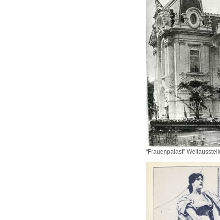
“Frauenpalast” Weltausstel