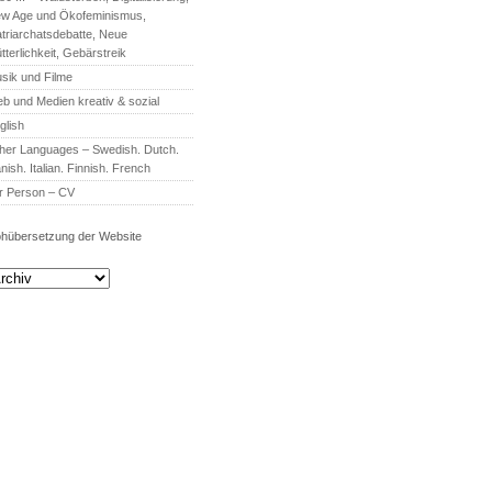
w Age und Ökofeminismus,
triarchatsdebatte, Neue
tterlichkeit, Gebärstreik
sik und Filme
b und Medien kreativ & sozial
glish
her Languages – Swedish. Dutch.
nish. Italian. Finnish. French
r Person – CV
hübersetzung der Website