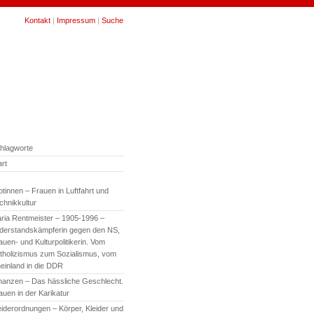
Kontakt
|
Impressum
|
Suche
hlagworte
art
lotinnen – Frauen in Luftfahrt und
chnikkultur
ria Rentmeister – 1905-1996 –
derstandskämpferin gegen den NS,
auen- und Kulturpolitikerin. Vom
tholizismus zum Sozialismus, vom
einland in die DDR
anzen – Das hässliche Geschlecht.
auen in der Karikatur
eiderordnungen – Körper, Kleider und