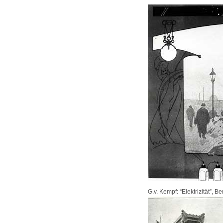
G.v. Kempf: “Elektrizität”, B