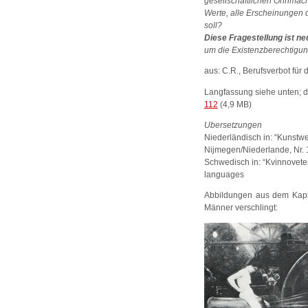
gesellschaftlichen Ohnmacht 
Werte, alle Erscheinungen 
soll?
Diese Fragestellung ist n
um die Existenzberechtigun
aus: C.R., Berufsverbot für 
Langfassung siehe unten; d
112
(4,9 MB)
Ubersetzungen
Niederländisch in: “Kunstwer
Nijmegen/Niederlande, Nr.
Schwedisch in: “Kvinnoveten
languages
Abbildungen aus dem Kapite
Männer verschlingt: