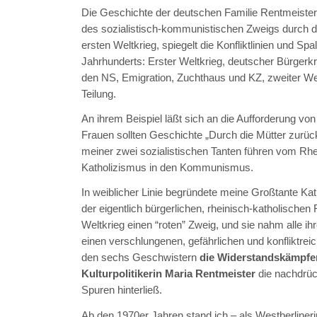
Die Geschichte der deutschen Familie Rentmeister
des sozialistisch-kommunistischen Zweigs durch 
ersten Weltkrieg, spiegelt die Konfliktlinien und Sp
Jahrhunderts: Erster Weltkrieg, deutscher Bürgerk
den NS, Emigration, Zuchthaus und KZ, zweiter We
Teilung.
An ihrem Beispiel läßt sich an die Aufforderung von
Frauen sollten Geschichte „Durch die Mütter zurü
meiner zwei sozialistischen Tanten führen vom Rh
Katholizismus in den Kommunismus.
In weiblicher Linie begründete meine Großtante Ka
der eigentlich bürgerlichen, rheinisch-katholischen
Weltkrieg einen “roten” Zweig, und sie nahm alle ih
einen verschlungenen, gefährlichen und konfliktre
den sechs Geschwistern
die Widerstandskämpfer
Kulturpolitikerin Maria Rentmeister
die nachdrüc
Spuren hinterließ.
Ab den 1970er Jahren stand ich – als Westberlinerin