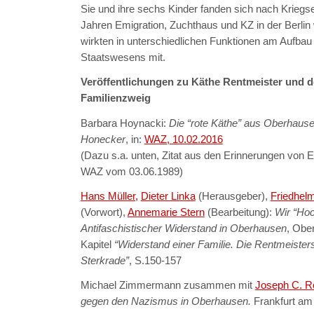
Sie und ihre sechs Kinder fanden sich nach Krieg
Jahren Emigration, Zuchthaus und KZ in der Berl
wirkten in unterschiedlichen Funktionen am Aufbau 
Staatswesens mit.
Veröffentlichungen zu Käthe Rentmeister und d
Familienzweig
Barbara Hoynacki:
Die “rote Käthe” aus Oberhause
Honecker
, in:
WAZ, 10.02.2016
(Dazu s.a. unten, Zitat aus den Erinnerungen von E
WAZ vom 03.06.1989)
Hans Müller,
Dieter Linka
(Herausgeber),
Friedhel
(Vorwort),
Annemarie Stern
(Bearbeitung):
Wir “Hoc
Antifaschistischer Widerstand in Oberhausen
, Obe
Kapitel
“Widerstand einer Familie. Die Rentmeister
Sterkrade”
, S.150-157
Michael Zimmermann zusammen mit
Joseph C. R
gegen den Nazismus in Oberhausen.
Frankfurt am