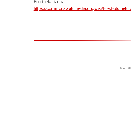
Fotothek/Lizenz:
https://commons.wikimedia.org/wiki/File:Fotothek
.
© C. Re