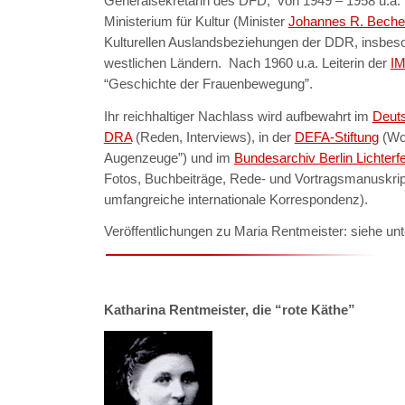
Generalsekretärin des DFD, von 1949 – 1958 u.a. H
Ministerium für Kultur (Minister
Johannes R. Beche
Kulturellen Auslandsbeziehungen der DDR, insbes
westlichen Ländern. Nach 1960 u.a. Leiterin der
I
“Geschichte der Frauenbewegung”.
Ihr reichhaltiger Nachlass wird aufbewahrt im
Deut
DRA
(Reden, Interviews), in der
DEFA-Stiftung
(Wo
Augenzeuge”) und im
Bundesarchiv Berlin Lichterf
Fotos, Buchbeiträge, Rede- und Vortragsmanuskrip
umfangreiche internationale Korrespondenz).
Veröffentlichungen zu Maria Rentmeister: siehe unt
Katharina Rentmeister, die “rote Käthe”