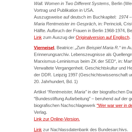
Wall. Women in Two Different Systems
, Berlin (We
Vortrag und Publikation in USA.
Auszugsweise auf deutsch im Buchkapitel:
1974 –
Maria Rentmeister im Gespräch
, in: Perincioli, Cr
Hälfte. Aufbruch der Frauen in Berlin 1968-1974, Be
Link
zum Auszug der
Originalversion auf Englisch
.
Vierneisel
, Beatrice:
„Zum Beispiel Maria R.“
im Au
Erinnerungsarchiv. Lebenszeugnisse als Quellengrup
Marxismus-Leninismus beim ZK der SED“, in: Mart
Verwaltete Vergangenheit. Geschichtskultur und Her
der DDR. Leipzig 1997 (Geschichtswissenschaft u
20. Jahrhundert, Bd. 1)
Artikel
“Rentmeister, Maria”
in der biografischen D
“Bundesstiftung Aufarbeitung” – beruhend auf der 
biografischen Nachschlagewerk
“Wer war wer in 
Verlag.
Link zur Online-Version.
Link
zur Nachlassdatenbank des Bundesarchivs.