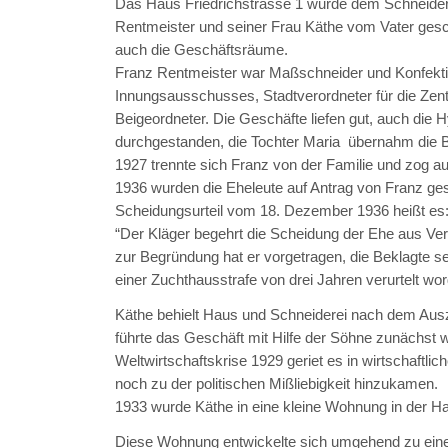
Das Haus Friedrichstrasse 1 wurde dem Schneide
Rentmeister und seiner Frau Käthe vom Vater gesc
auch die Geschäftsräume.
Franz Rentmeister war Maßschneider und Konfektio
Innungsausschusses, Stadtverordneter für die Zen
Beigeordneter. Die Geschäfte liefen gut, auch die H
durchgestanden, die Tochter Maria übernahm die 
1927 trennte sich Franz von der Familie und zog 
1936 wurden die Eheleute auf Antrag von Franz ge
Scheidungsurteil vom 18. Dezember 1936 heißt es
“Der Kläger begehrt die Scheidung der Ehe aus Ve
zur Begründung hat er vorgetragen, die Beklagte 
einer Zuchthausstrafe von drei Jahren verurtelt w
Käthe behielt Haus und Schneiderei nach dem Aus
führte das Geschäft mit Hilfe der Söhne zunächst w
Weltwirtschaftskrise 1929 geriet es in wirtschaftlic
noch zu der politischen Mißliebigkeit hinzukamen.
1933 wurde Käthe in eine kleine Wohnung in der Hau
Diese Wohnung entwickelte sich umgehend zu ein