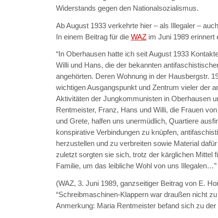
Widerstands gegen den Nationalsozialismus.
Ab August 1933 verkehrte hier – als Illegaler – auc
In einem Beitrag für die
WAZ
im Juni 1989 erinnert e
“In Oberhausen hatte ich seit August 1933 Kontak
Willi und Hans, die der bekannten antifaschistisch
angehörten. Deren Wohnung in der Hausbergstr. 1
wichtigen Ausgangspunkt und Zentrum vieler der an
Aktivitäten der Jungkommunisten in Oberhausen 
Rentmeister, Franz, Hans und Willi, die Frauen vo
und Grete, halfen uns unermüdlich, Quartiere ausf
konspirative Verbindungen zu knüpfen, antifaschist
herzustellen und zu verbreiten sowie Material dafü
zuletzt sorgten sie sich, trotz der kärglichen Mittel 
Familie, um das leibliche Wohl von uns Illegalen…”
(WAZ, 3. Juni 1989, ganzseitiger Beitrag von E. Ho
“Schreibmaschinen-Klappern war draußen nicht zu 
Anmerkung: Maria Rentmeister befand sich zu der Z